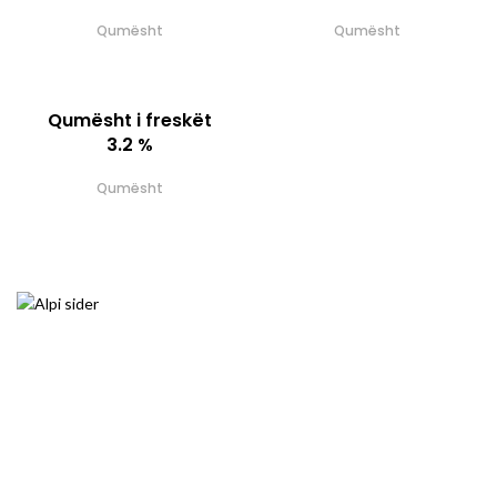
Qumësht
Qumësht
Qumësht i freskët
3.2 %
Qumësht
HISTORIA
1996 – Themelimi I kompanisë, Prodhimi I
produkteve të freskëta si Qumesht I freskët,
Kos dhe Jogurt.