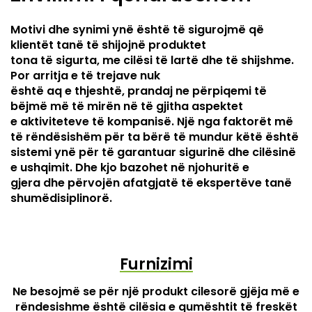
Motivi dhe synimi ynë është të sigurojmë që
klientët tanë të shijojnë produktet
tona të sigurta, me cilësi të lartë dhe të shijshme.
Por arritja e të trejave nuk
është aq e thjeshtë, prandaj ne përpiqemi të
bëjmë më të mirën në të gjitha aspektet
e aktiviteteve të kompanisë. Një nga faktorët më
të rëndësishëm për ta bërë të mundur këtë është
sistemi ynë për të garantuar sigurinë dhe cilësinë
e ushqimit. Dhe kjo bazohet në njohuritë e
gjera dhe përvojën afatgjatë të ekspertëve tanë
shumëdisiplinorë.
Furnizimi
Ne besojmë se për një produkt cilesorë gjëja më e
rëndesishme është cilësia e qumështit të freskët