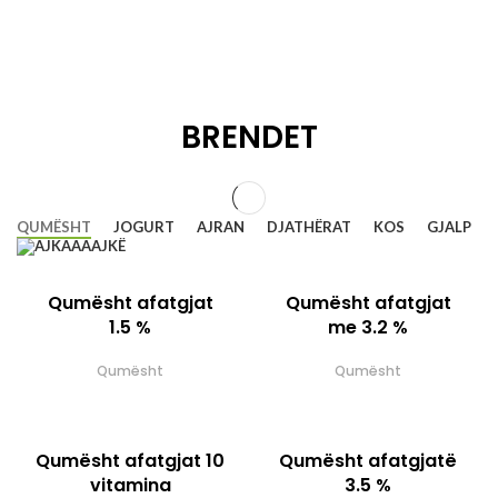
BRENDET
QUMËSHT
JOGURT
AJRAN
DJATHËRAT
KOS
GJALP
AJKË
Qumësht afatgjat
Qumësht afatgjat
1.5 %
me 3.2 %
Qumësht
Qumësht
Qumësht afatgjat 10
Qumësht afatgjatë
vitamina
3.5 %