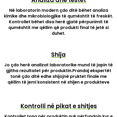
Analiza dhe testet
Në laboratorin modern çdo ditë bëhet analiza
kimike dhe mikrobiologjike të qumështit të freskët.
Kontrollet bëhet disa herë gjatë përpunimit të
qumështit me qëllim që produkti final të jetë si
duhet.
Shija
Jo çdo herë analizat laboratorike mund të japin të
gjitha rezultatet për produktin.Prandaj ekspertët
tonë çdo ditë edhe shijojnë pruktet finale me
qëllim të jemi konsistent në shijen e produkteve
Kontrolli në pikat e shitjes
Kontrollet tona për produktin nuk përfundojn kur e