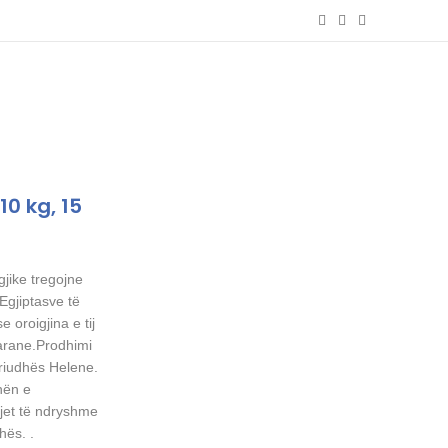
10 kg, 15
gjike tregojne
 Egjiptasve të
e oroigjina e tij
arane.Prodhimi
eriudhës Helene.
ohën e
jet të ndryshme
hës. .