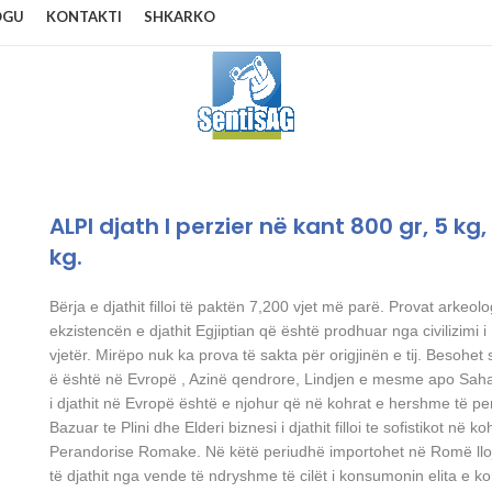
OGU
KONTAKTI
SHKARKO
ALPI djath I perzier në kant 800 gr, 5 kg, 
kg.
Bërja e djathit filloi të paktën 7,200 vjet më parë. Provat arkeolo
ekzistencën e djathit Egjiptian që është prodhuar nga civilizimi i
vjetër. Mirëpo nuk ka prova të sakta për origjinën e tij. Besohet s
ë është në Evropë , Azinë qendrore, Lindjen e mesme apo Sah
i djathit në Evropë është e njohur që në kohrat e hershme të p
Bazuar te Plini dhe Elderi biznesi i djathit filloi te sofistikot në k
Perandorise Romake. Në këtë periudhë importohet në Romë llo
të djathit nga vende të ndryshme të cilët i konsumonin elita e ko