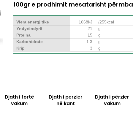
100gr e prodhimit mesatarisht përmba
Vlera energjitike
1068kJ
/255kcal
Yndyrëndyrë
21
g
Prteina
15
g
Karbohidrate
1.3
g
Krip
3
g
Djath i fortë
Djath i perzier
Djath i përzier
vakum
në kant
vakum