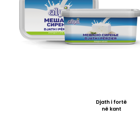
Djath i fortë
në kant