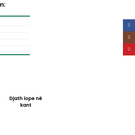
n:
Face
Insta
YouT
Djath lope në
kant
Djath Lope
Kaçkavall